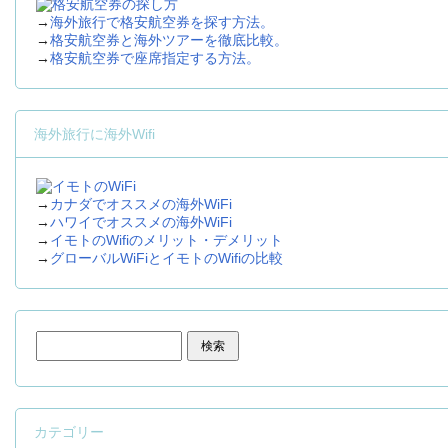
→
海外旅行で格安航空券を探す方法。
→
格安航空券と海外ツアーを徹底比較。
→
格安航空券で座席指定する方法。
海外旅行に海外Wifi
→
カナダでオススメの海外WiFi
→
ハワイでオススメの海外WiFi
→
イモトのWifiのメリット・デメリット
→
グローバルWiFiとイモトのWifiの比較
検索:
カテゴリー