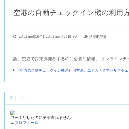
空港の自動チェックイン機の利用
../../../2.jpg016年1../../../2.jpg月06日（火）
格安航空券
認。空港で搭乗券発券するのに必要な情報。 オンラインチ
「空港の自動チェックイン機の利用方法。エアカナダでセルフチェ
田中ゴロー
ワーホリしたのに英語喋れません
→
プロフィール