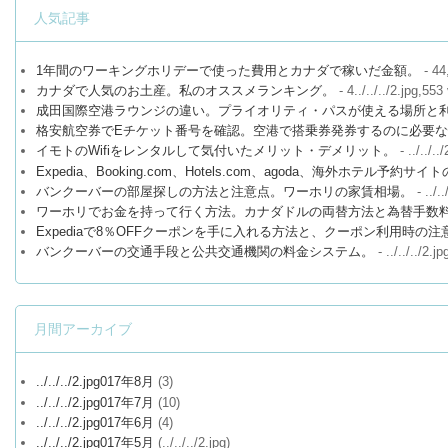
人気記事
1年間のワーキングホリデーで使った費用とカナダで稼いだ金額。
- 44
カナダで人気のお土産。私のオススメランキング。
- 4../../../2.jpg,553
成田国際空港ラウンジの違い。プライオリティ・パスが使える場所と
格安航空券でEチケット番号を確認。空港で搭乗券発券するのに必要
イモトのWifiをレンタルして気付いたメリット・デメリット。
- ../../..
Expedia、Booking.com、Hotels.com、agoda、海外ホテル予約
バンクーバーの部屋探しの方法と注意点。ワーホリの家賃相場。
- ../.
ワーホリでお金を持って行く方法。カナダドルの両替方法と為替手数
Expediaで8％OFFクーポンを手に入れる方法と、クーポン利用時の注
バンクーバーの交通手段と公共交通機関の料金システム。
- ../../../2.j
月間アーカイブ
../../../2.jpg017年8月
(3)
../../../2.jpg017年7月
(10)
../../../2.jpg017年6月
(4)
../../../2.jpg017年5月
(../../../2.jpg)