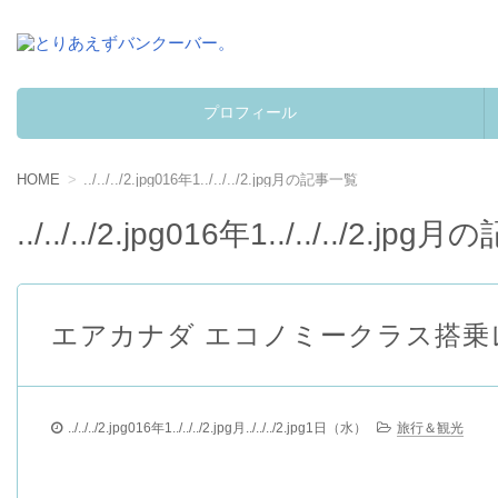
とりあえずバンクーバー。
カナダへワーキングホリデーして学んだ事。
プロフィール
コンテンツへ移動
HOME
../../../2.jpg016年1../../../2.jpg月の記事一覧
../../../2.jpg016年1../../../2.j
エアカナダ エコノミークラス搭乗
../../../2.jpg016年1../../../2.jpg月../../../2.jpg1日（水）
旅行＆観光