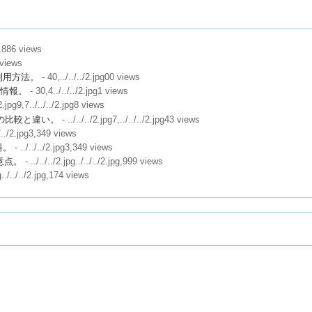
,886 views
 views
利用方法。
- 40,../../../2.jpg00 views
な情報。
- 30,4../../../2.jpg1 views
/2.jpg9,7../../../2.jpg8 views
サイトの比較と違い。
- ../../../2.jpg7,../../../2.jpg43 views
./../2.jpg3,349 views
料。
- ../../../2.jpg3,349 views
意点。
- ../../../2.jpg../../../2.jpg,999 views
pg../../../2.jpg,174 views