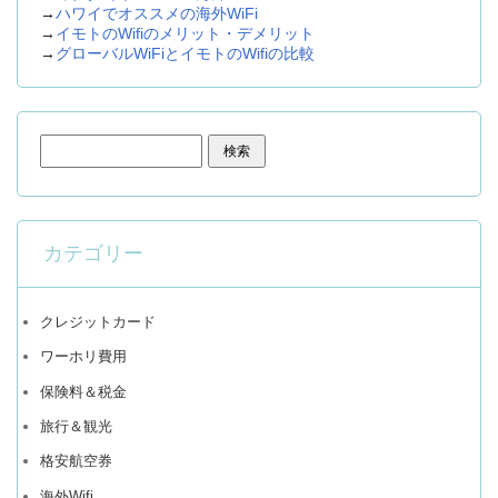
→
ハワイでオススメの海外WiFi
→
イモトのWifiのメリット・デメリット
→
グローバルWiFiとイモトのWifiの比較
検索:
カテゴリー
クレジットカード
ワーホリ費用
保険料＆税金
旅行＆観光
格安航空券
海外Wifi