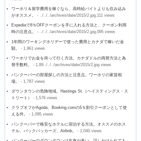
ワーホリ＆留学費用を稼ぐなら、高時給バイトよりも住み込み
がオススメ。
- ../../../archives/date/2015/2.jpg,111 views
Expediaで8％OFFクーポンを手に入れる方法と、クーポン利用
時の注意点。
- ../../../archives/date/2015/2.jpg,095 views
1年間のワーキングホリデーで使った費用とカナダで稼いだ金
額。
- 1,961 views
ワーホリでお金を持って行く方法。カナダドルの両替方法と為
替手数料。
- 1,89../../../archives/date/2015/2.jpg views
バンクーバーの部屋探しの方法と注意点。ワーホリの家賃相
場。
- 1,787 views
ダウンタウンの危険地域。Hastings St.（ヘイスティングス・ス
トリート）
- 1,576 views
クラブオフがAgoda、Booking.comの5％割引クーポンとして使
える件。
- 1,095 views
バンクーバーで格安なホテルに宿泊する方法。オススメのホス
テル、バックパッカーズ、Airbnb。
- 1,040 views
バンクーバーのダウンタウンは乞食が多い。話しかけられても