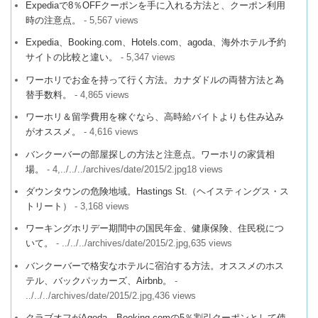
Expediaで8％OFFクーポンを手に入れる方法と、クーポン利用
時の注意点。
- 5,567 views
Expedia、Booking.com、Hotels.com、agoda、海外ホテル予約
サイトの比較と違い。
- 5,347 views
ワーホリでお金を持って行く方法。カナダドルの両替方法と為
替手数料。
- 4,865 views
ワーホリ＆留学費用を稼ぐなら、高時給バイトよりも住み込み
がオススメ。
- 4,616 views
バンクーバーの部屋探しの方法と注意点。ワーホリの家賃相
場。
- 4,../../../archives/date/2015/2.jpg18 views
ダウンタウンの危険地域。Hastings St.（ヘイスティングス・ス
トリート）
- 3,168 views
ワーキングホリデー期間中の国民年金、健康保険、住民税につ
いて。
- ../../../archives/date/2015/2.jpg,635 views
バンクーバーで格安なホテルに宿泊する方法。オススメのホス
テル、バックパッカーズ、Airbnb。
-
../../../archives/date/2015/2.jpg,436 views
クラブオフがAgoda、Booking.comの5％割引クーポンとして使